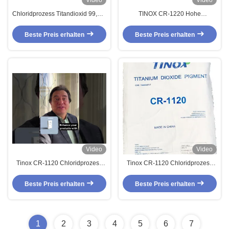
Video
Video
Chloridprozess Titandioxid 99,5%
TINOX CR-1220 Hohe
Reinheit Partikelgröße 0,2-0,3um
Einfärbekraft und Streukraft mit
Chlorid-Prozess Titandioxid für
Beste Preis erhalten
Beste Preis erhalten
Kunststoff
Video
Video
Tinox CR-1120 Chloridprozess
Tinox CR-1120 Chloridprozess
Titandioxid Rutil TiO2 Pigment
Titandioxid Rutil TiO2 Pigment
Beste Preis erhalten
Beste Preis erhalten
1
2
3
4
5
6
7