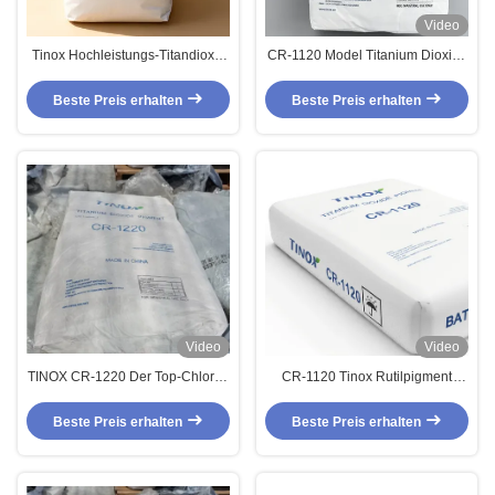
Video
Tinox Hochleistungs-Titandioxid
CR-1120 Model Titanium Dioxide
Rutil CR-1120 mit ≥ 93% TiO2
with TiO2 Content ≥93% and
durch Chloridverfahren
Rutile Content ≥99.5% für
Beste Preis erhalten
Beste Preis erhalten
Hochleistungsbeschichtungen
Video
Video
TINOX CR-1220 Der Top-Chlorid-
CR-1120 Tinox Rutilpigment
Prozess Titandioxid für
Chloridprozess Titandioxid
leistungsstarke Masterbatch-
Wetterbeständig
Beste Preis erhalten
Beste Preis erhalten
Lösungen