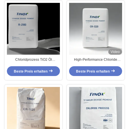
Färbungsfestigkeit für die
Kunststoffindustrie
Video
Chloridprozess TiO2 Öl
High-Performance Chloride
Absorption 20-25g/100g und
Process Titanium Dioxide TINOX
Färbungsfestigkeit 100-110%
CR-1220 for Masterbatch
Beste Preis erhalten
Beste Preis erhalten
Consumer Electronics Automotive
Plastics and Packaging