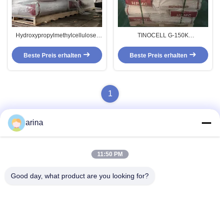
Hydroxypropylmethylcellulose-
TINOCELL G-150K
Äther TINOCELL G-100K für
Hydroxypropylmethylcelluloseether
vorgemischten Mörser
HPMC Für Fliesenkleber
Beste Preis erhalten
Beste Preis erhalten
1
arina
Schnelle Kontaktaufnahme
11:50 PM
Good day, what product are you looking for?
Anschrift
1. Stock, No.40, No.69, mittlere Straße Zhengbei, Huayang-
Straße, neuer Bezirk Tianfu, Chengdu-Stadt, Sichuan, China
Tel.