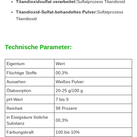
Titandioxidsulfat verarbeitet:
Sulfatprozess Titandioxid
Titandioxid-Sulfat-behandeltes Pulver:
Sulfatprozess
Titandioxid
Technische Parameter:
Eigentum
Wert
Flüchtige Stoffe
00,3%
Aussehen
Weißes Pulver
Ölabsorption
20-25 g/100 g
pH-Wert
7 bis 9
Reinheit
98 Prozent
in Essigsäure lösliche
00,3%
Substanz
Färbungskraft
100 bis 10%