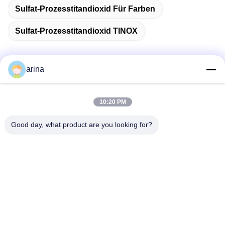
Sulfat-Prozesstitandioxid Für Farben
Sulfat-Prozesstitandioxid TINOX
arina
Schnelle Kontaktaufnahme
10:20 PM
Anschrift
Good day, what product are you looking for?
1. Stock, No.40, No.69, mittlere Straße Zhengbei, Huayang-
Straße, neuer Bezirk Tianfu, Chengdu-Stadt, Sichuan, China
Tel.
86-028-86539517
E-Mail-Adresse
chao.h@tinoxchem.com