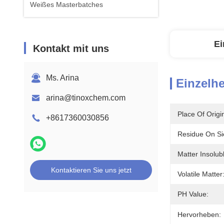
Weißes Masterbatches
Ei
Kontakt mit uns
Ms. Arina
Einzelhe
arina@tinoxchem.com
Place Of Origi
+8617360030856
Residue On Si
Matter Insolub
Kontaktieren Sie uns jetzt
Volatile Matter
PH Value:
Hervorheben: