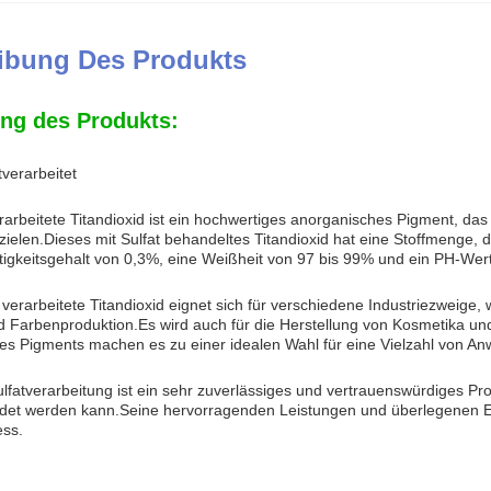
ibung Des Produkts
ng des Produkts:
tverarbeitet
erarbeitete Titandioxid ist ein hochwertiges anorganisches Pigment, das
zielen.Dieses mit Sulfat behandeltes Titandioxid hat eine Stoffmenge, 
tigkeitsgehalt von 0,3%, eine Weißheit von 97 bis 99% und ein PH-Wert
 verarbeitete Titandioxid eignet sich für verschiedene Industriezweige,
 Farbenproduktion.Es wird auch für die Herstellung von Kosmetika u
ses Pigments machen es zu einer idealen Wahl für eine Vielzahl von 
Sulfatverarbeitung ist ein sehr zuverlässiges und vertrauenswürdiges P
det werden kann.Seine hervorragenden Leistungen und überlegenen Ei
ess.