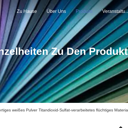
Zu Hause
Über Uns
Produits
Veranstal
nzelheiten Zu Den Produk
tiges weißes Pulver Titandioxid-Sulfat-verarbeitetes flüchtiges Materi