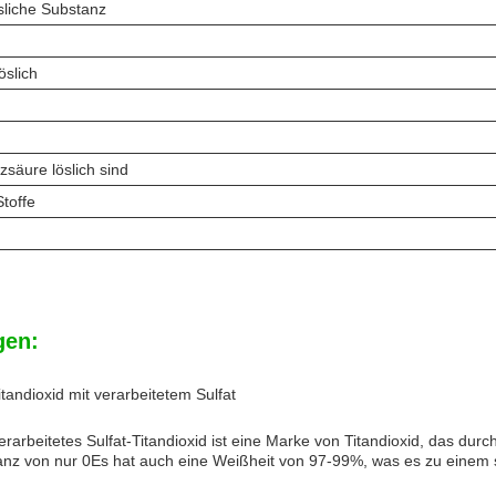
sliche Substanz
öslich
lzsäure löslich sind
toffe
en:
andioxid mit verarbeitetem Sulfat
arbeitetes Sulfat-Titandioxid ist eine Marke von Titandioxid, das durc
anz von nur 0Es hat auch eine Weißheit von 97-99%, was es zu einem