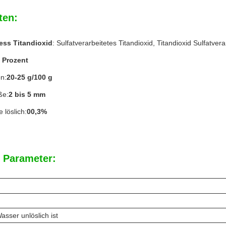
ten:
ess Titandioxid
: Sulfatverarbeitetes Titandioxid, Titandioxid Sulfatvera
 Prozent
n:
20-25 g/100 g
ße:
2 bis 5 mm
 löslich:
00,3%
 Parameter:
asser unlöslich ist