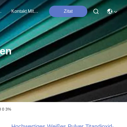
tungen
Kontakt Mit Uns
Zitat
ten
al 0 3%
Hochwertiges Weißes Pulver Titandioxid-