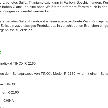
arbeitetes Sulfat-Titaniumdioxid kann in Farben, Beschichtungen, Ku
n hohen Glanz und eine hohe Weißfarbe erfordern.Es wird auch in der Ko
wendungen verwendet werden kann.
arbeitetes Sulfat-Titandioxid ist eine ausgezeichnete Wahl für diejeni
Es ist ein zuverlässiges Produkt, das in verschiedenen Branchen ein
gebnisse zu erzielen.
:
tandioxid TINOX R-2160
aus dem Sulfatprozess von TINOX, Modell R-2160, wird mit einem Sulfat
e: TINOX
mer: R-2160
rt: CHINA