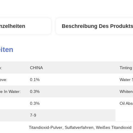
nzelheiten
Beschreibung Des Produkt
iten
n:
CHINA
Tinting
eve:
0.1%
Water 
le In Water:
0.3%
Whiten
:
0.3%
Oil Abs
7-9
Titandioxid-Pulver
, 
Sulfatverfahren
, 
Weißes Titandioxid 