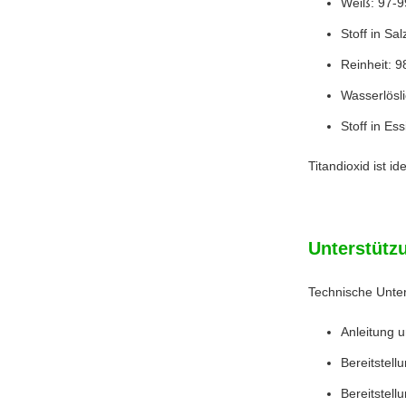
Weiß: 97-
Stoff in Sa
Reinheit: 
Wasserlösl
Stoff in Es
Titandioxid ist i
Unterstütz
Technische Unter
Anleitung 
Bereitstel
Bereitstel