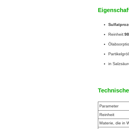
Eigenschaf
Sulfatproz
Reinheit:
98
Ölabsorptio
Partikelgrö
in Salzsäure
Technische
Parameter
Reinheit
Materie, die in W