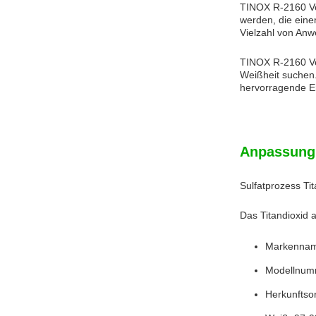
TINOX R-2160 Ver
werden, die eine
Vielzahl von An
TINOX R-2160 Ver
Weißheit suchen.
hervorragende Er
Anpassung
Sulfatprozess Ti
Das Titandioxid 
Markennam
Modellnum
Herkunftso