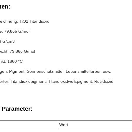
ten:
eichnung: TiO2 Titandioxid
: 79,866 G/mol
23 G/cm3
icht: 79,866 G/mol
kt: 1860 °C
en: Pigment, Sonnenschutzmittel, Lebensmittelfarben usw.
rter: Titandioxidpigment, Titandioxidweißpigment, Rutildioxid
 Parameter:
Wert