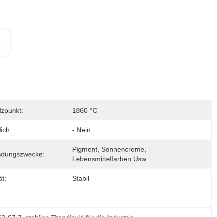
s
zpunkt:
1860 °C
ich:
- Nein.
Pigment, Sonnencreme, 
ndungszwecke:
Lebensmittelfarben Usw.
ät:
Stabil