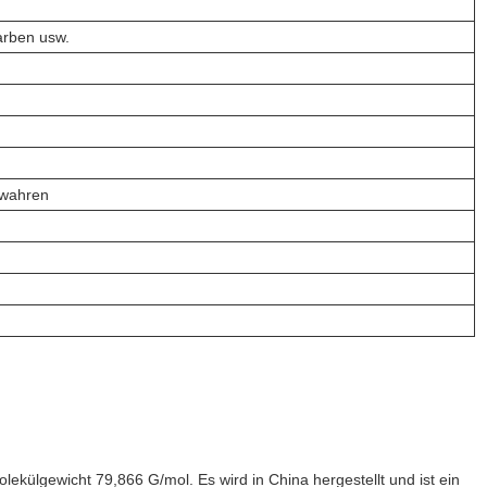
arben usw.
ewahren
külgewicht 79,866 G/mol. Es wird in China hergestellt und ist ein