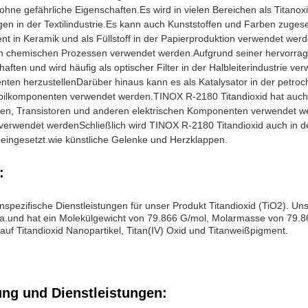
 ohne gefährliche Eigenschaften.Es wird in vielen Bereichen als Titanoxi
 in der Textilindustrie.Es kann auch Kunststoffen und Farben zugese
nt in Keramik und als Füllstoff in der Papierproduktion verwendet wer
en chemischen Prozessen verwendet werden.Aufgrund seiner hervorrag
haften und wird häufig als optischer Filter in der Halbleiterindustri
en herzustellenDarüber hinaus kann es als Katalysator in der petroch
ilkomponenten verwendet werden.TINOX R-2180 Titandioxid hat auch h
en, Transistoren und anderen elektrischen Komponenten verwendet wer
 verwendet werdenSchließlich wird TINOX R-2180 Titandioxid auch in de
eingesetzt.wie künstliche Gelenke und Herzklappen.
:
nspezifische Dienstleistungen für unser Produkt Titandioxid (TiO2).
.und hat ein Molekülgewicht von 79.866 G/mol, Molarmasse von 79.866 G
t auf Titandioxid Nanopartikel, Titan(IV) Oxid und Titanweißpigment.
ung und Dienstleistungen: