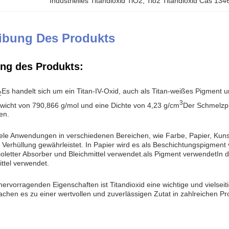
Industrielles Titandioxid TiO2
, 
Tio2 Titandioxid Cas 134
ibung Des Produkts
ng des Produkts:
Es handelt sich um ein Titan-IV-Oxid, auch als Titan-weißes Pigment u
2
3
icht von 790,866 g/mol und eine Dichte von 4,23 g/cm
Der Schmelzpu
en.
viele Anwendungen in verschiedenen Bereichen, wie Farbe, Papier, Kuns
e Verhüllung gewährleistet. In Papier wird es als Beschichtungspigment
violetter Absorber und Bleichmittel verwendet.als Pigment verwendetIn 
ttel verwendet.
ervorragenden Eigenschaften ist Titandioxid eine wichtige und vielseit
hen es zu einer wertvollen und zuverlässigen Zutat in zahlreichen Pr