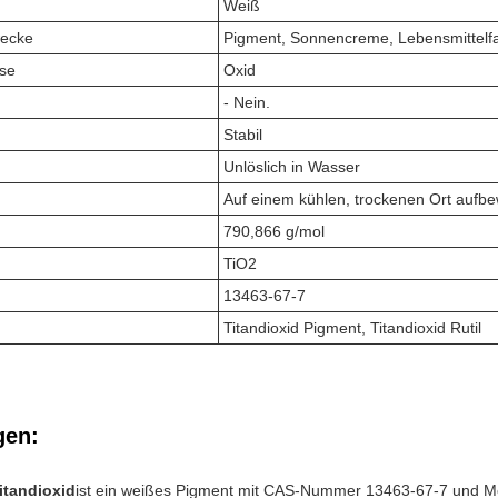
Weiß
ecke
Pigment, Sonnencreme, Lebensmittelf
se
Oxid
- Nein.
Stabil
Unlöslich in Wasser
Auf einem kühlen, trockenen Ort aufb
790,866 g/mol
TiO2
13463-67-7
Titandioxid Pigment, Titandioxid Rutil
en:
itandioxid
ist ein weißes Pigment mit CAS-Nummer 13463-67-7 und Mole