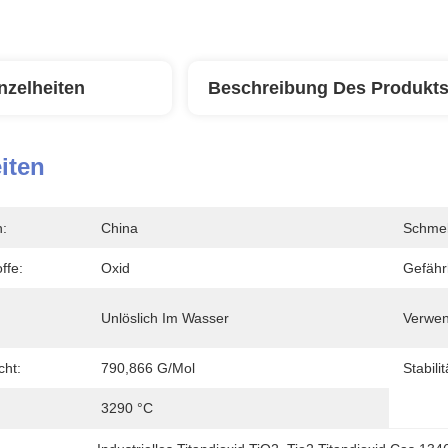
nzelheiten
Beschreibung Des Produkt
iten
n:
China
Schmel
ffe:
Oxid
Gefährl
Unlöslich Im Wasser
Verwe
cht:
790,866 G/mol
Stabilit
3290 °C