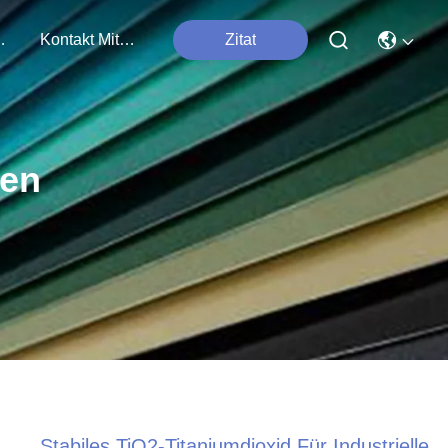
tungen
Kontakt Mit Uns
Zitat
ten
Stabiles TiO2-Titaniumdioxid Für Industrielle