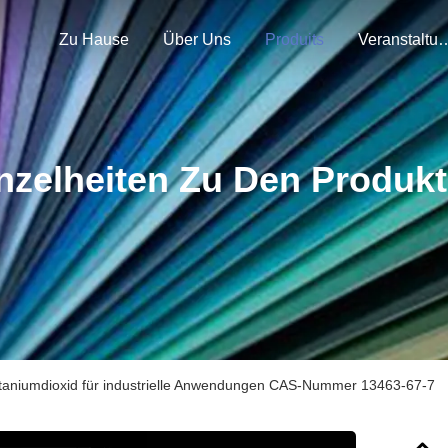
Zu Hause
Über Uns
Produits
Veranstal
nzelheiten Zu Den Produk
itaniumdioxid für industrielle Anwendungen CAS-Nummer 13463-67-7