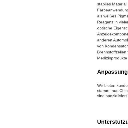
stabiles Material
Färbeanwendungen
als weißes Pigme
Reagenz in viel
optische Eigensc
Anzeigekomponent
anderen Automob
von Kondensator
Brennstoffzellen
Medizinprodukte 
Anpassung
Wir bieten kunde
stammt aus China
sind spezialisier
Unterstütz