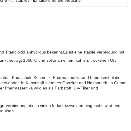
63-67-7
, 
stabiles Titandioxid für die Industrie
nd Titandioxid anhydrous bekannt.Es ist eine stabile Verbindung mit
nkt beträgt 1860°C und sollte an einem kühlen, trockenen Ort
tstoff, Kautschuk, Kosmetik, Pharmazeutika und Lebensmittel.die
 verwendet. In Kunststoff bietet es Opazität und Haltbarkeit. In Gummi
der Pharmazeutika wird es als Farbstoff, UV-Filter und
ige Verbindung, die in vielen Industriezweigen eingesetzt wird.und
odukten.