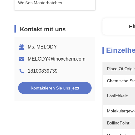
Weißes Masterbatches
Ei
Kontakt mit uns
Ms. MELODY
Einzelhe
MELODY@tinoxchem.com
Place Of Origi
18100839739
Chemische Sto
Kontaktieren Sie uns jetzt
Löslichkeit:
Molekulargewi
BoilingPoint: