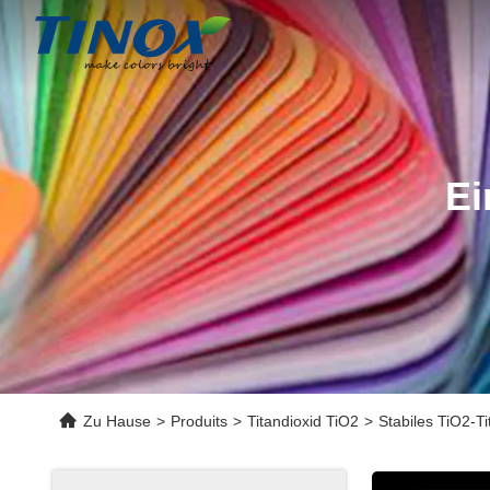
Ei
Zu Hause
>
Produits
>
Titandioxid TiO2
>
Stabiles TiO2-T