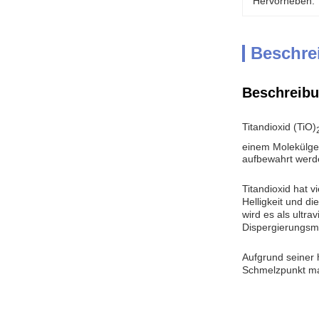
Hervorheben:
Beschre
Beschreibu
Titandioxid (TiO)
einem Molekülgew
aufbewahrt werd
Titandioxid hat 
Helligkeit und di
wird es als ultra
Dispergierungsmi
Aufgrund seiner h
Schmelzpunkt mac