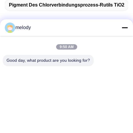
Pigment Des Chlorverbindungsprozess-Rutils TiO2
melody
Schnelle Kontaktaufnahme
9:50 AM
Anschrift
Good day, what product are you looking for?
1. Stock, No.40, No.69, mittlere Straße Zhengbei, Huayang-
Straße, neuer Bezirk Tianfu, Chengdu-Stadt, Sichuan, China
Tel.
86-028-86539517
E-Mail-Adresse
chao.h@tinoxchem.com