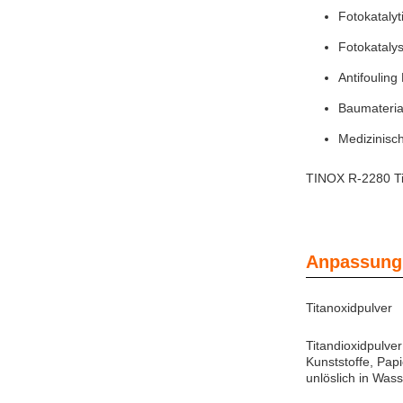
Fotokatalyt
Fotokatalys
Antifouling
Baumateria
Medizinisch
TINOX R-2280 Tit
Anpassung
Titanoxidpulver
Titandioxidpulve
Kunststoffe, Pap
unlöslich in Wass