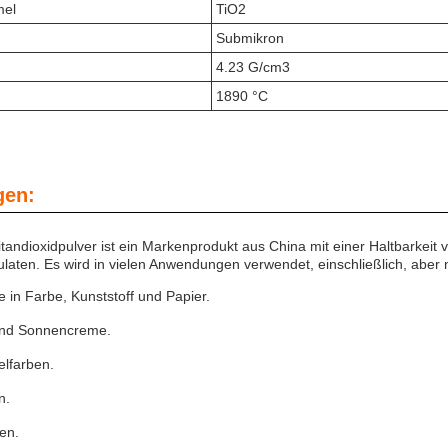
mel
TiO2
Submikron
4.23 G/cm3
1890 °C
en:
andioxidpulver ist ein Markenprodukt aus China mit einer Haltbarkeit v
aten. Es wird in vielen Anwendungen verwendet, einschließlich, aber n
e in Farbe, Kunststoff und Papier.
und Sonnencreme.
elfarben.
n.
en.