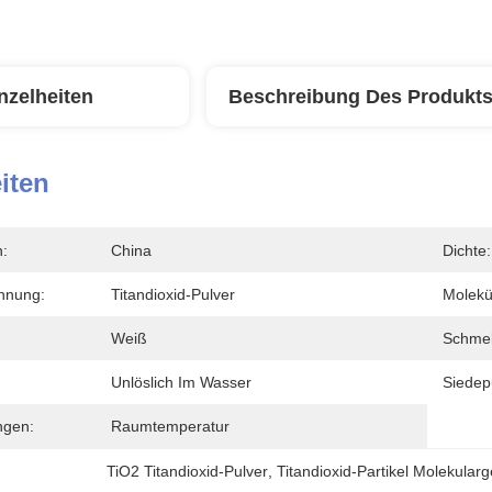
nzelheiten
Beschreibung Des Produkt
iten
n:
China
Dichte:
hnung:
Titandioxid-Pulver
Molekü
Weiß
Schmel
Unlöslich Im Wasser
Siedep
ngen:
Raumtemperatur
TiO2 Titandioxid-Pulver
, 
Titandioxid-Partikel Molekularg