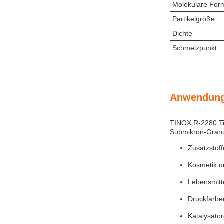
Molekulare For
Partikelgröße
Dichte
Schmelzpunkt
Anwendung
TINOX R-2280 Tit
Submikron-Granul
Zusatzstoff
Kosmetik 
Lebensmitt
Druckfarbe
Katalysator