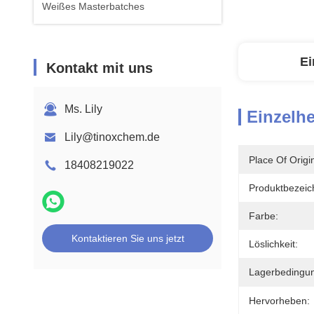
Weißes Masterbatches
Ei
Kontakt mit uns
Ms. Lily
Einzelhe
Lily@tinoxchem.de
Place Of Origi
18408219022
Produktbezeic
Farbe:
Kontaktieren Sie uns jetzt
Löslichkeit:
Lagerbedingu
Hervorheben: