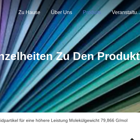
Zu Hause
Über Uns
Produits
Veranstal
nzelheiten Zu Den Produk
idpartikel für eine höhere Leistung Molekülgewicht 79,866 G/mol