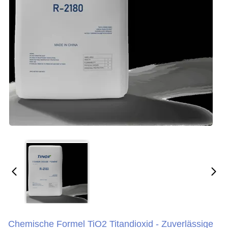
Chemische Formel TiO2 Titandioxid - Zuverlässige