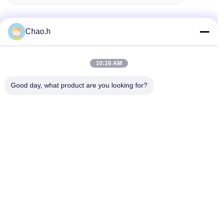
Chao.h
Schnelle Kontaktaufnahme
10:16 AM
Anschrift
Good day, what product are you looking for?
1. Stock, No.40, No.69, mittlere Straße Zhengbei, Huayang-
Straße, neuer Bezirk Tianfu, Chengdu-Stadt, Sichuan, China
Tel.
86-028-86539517
E-Mail-Adresse
chao.h@tinoxchem.com