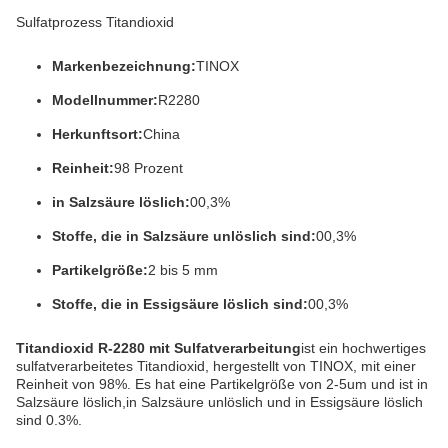
Sulfatprozess Titandioxid
Markenbezeichnung:
TINOX
Modellnummer:
R2280
Herkunftsort:
China
Reinheit:
98 Prozent
in Salzsäure löslich:
00,3%
Stoffe, die in Salzsäure unlöslich sind:
00,3%
Partikelgröße:
2 bis 5 mm
Stoffe, die in Essigsäure löslich sind:
00,3%
Titandioxid R-2280 mit Sulfatverarbeitung
ist ein hochwertiges
sulfatverarbeitetes Titandioxid, hergestellt von TINOX, mit einer
Reinheit von 98%. Es hat eine Partikelgröße von 2-5um und ist in
Salzsäure löslich,in Salzsäure unlöslich und in Essigsäure löslich
sind 0.3%.