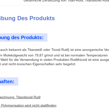
Gefährliche Zersetzung von Titan-Rutil
, 
Titandioxid Ruti
ibung Des Produkts
bung des Produkts:
 (auch bekannt als Titanweiß oder Tioxid Rutil) ist eine anorganische V
m Molekülgewicht von 79,87 g/mol und ist bei normalen Temperaturen u
ahl für die Verwendung in vielen Produkten.Rutilthioxid ist eine ausg
it und nicht-toxischen Eigenschaften sehr begehrt.
aften:
ichnung: Titandioxid Rutil
 Polymerisation wird nicht stattfinden