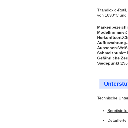
Titandioxid-Ruti
von 1890°C und 
Markenbezeich
Modellnummer:
Herkunftsort:
Ch
Aufbewahrung:
Aussehen:
Weiß
Schmelzpunkt:
Gefährliche Ze
Siedepunkt:
296
Unterstü
Technische Unter
Bereitstel
Detailliert