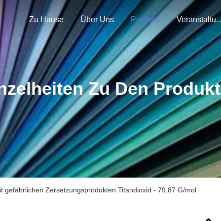
Zu Hause
Über Uns
Produits
Veranstal
nzelheiten Zu Den Produk
it gefährlichen Zersetzungsprodukten Titandioxid - 79,87 G/mol