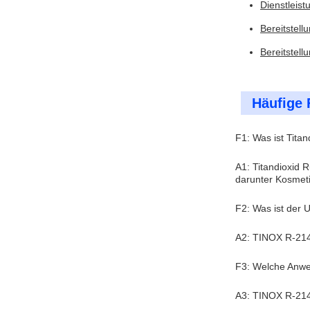
Dienstleis
Bereitstel
Bereitstel
Häufige 
F1: Was ist Titan
A1: Titandioxid 
darunter Kosmeti
F2: Was ist der
A2: TINOX R-2140
F3: Welche Anw
A3: TINOX R-2140