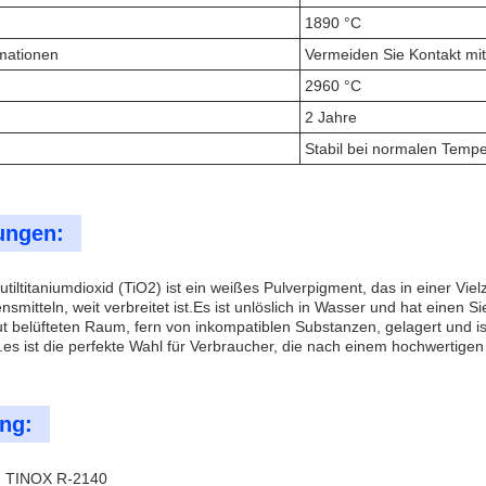
1890 °C
rmationen
Vermeiden Sie Kontakt mit
2960 °C
2 Jahre
Stabil bei normalen Temp
ngen:
ltitaniumdioxid (TiO2) ist ein weißes Pulverpigment, das in einer Viel
mitteln, weit verbreitet ist.Es ist unlöslich in Wasser und hat einen S
t belüfteten Raum, fern von inkompatiblen Substanzen, gelagert und ist
.es ist die perfekte Wahl für Verbraucher, die nach einem hochwertigen
ng:
l - TINOX R-2140