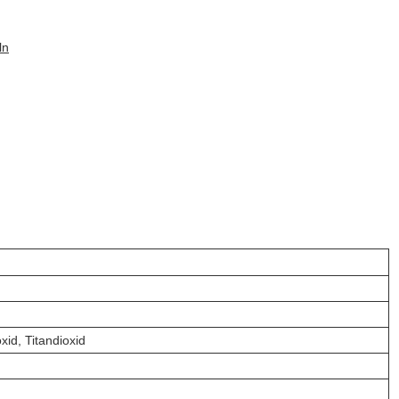
ln
id, Titandioxid