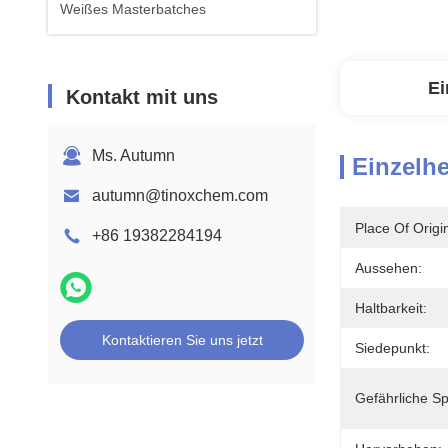
Weißes Masterbatches
Ei
Kontakt mit uns
Ms. Autumn
Einzelhe
autumn@tinoxchem.com
Place Of Origi
+86 19382284194
Aussehen:
Haltbarkeit:
Kontaktieren Sie uns jetzt
Siedepunkt:
Gefährliche Sp