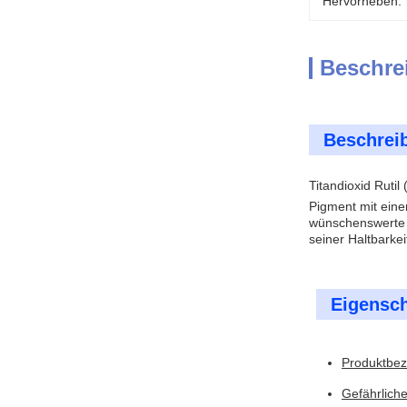
Hervorheben:
Beschre
Beschrei
Titandioxid Rutil
Pigment mit eine
wünschenswerte W
seiner Haltbarke
Eigensch
Produktbeze
Gefährliche