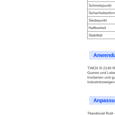
Schmelzpunkt
Sicherheitsinfo
Siedepunkt
Haltbarkeit
Stabilität
Anwendu
TINOX R-2140 Ruti
Gummi und Lebens
trockenen und gu
Industriezweigen
Anpassu
Titandioxid Ruti