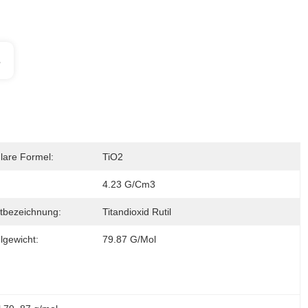
s
lare Formel:
TiO2
4.23 G/cm3
tbezeichnung:
Titandioxid Rutil
lgewicht:
79.87 G/mol