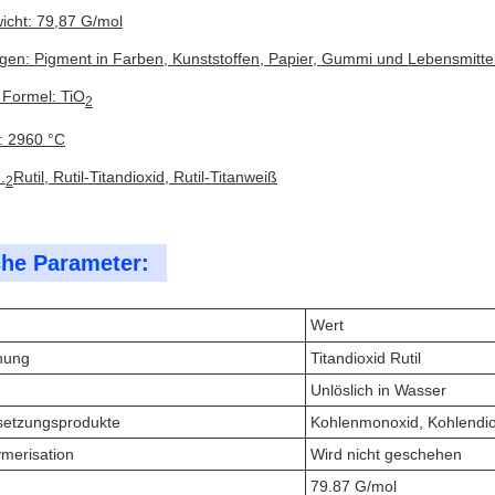
icht: 79,87 G/mol
en: Pigment in Farben, Kunststoffen, Papier, Gummi und Lebensmitte
 Formel: TiO
2
: 2960 °C
.
Rutil, Rutil-Titandioxid, Rutil-Titanweiß
2
he Parameter:
Wert
nung
Titandioxid Rutil
Unlöslich in Wasser
setzungsprodukte
Kohlenmonoxid, Kohlendiox
ymerisation
Wird nicht geschehen
79.87 G/mol