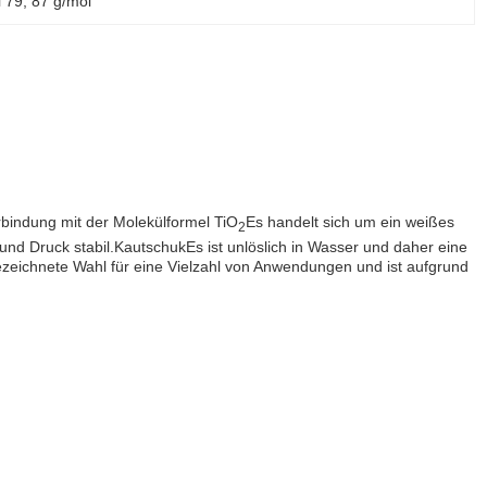
l 79
, 
87 g/mol
erbindung mit der Molekülformel TiO
Es handelt sich um ein weißes
2
nd Druck stabil.KautschukEs ist unlöslich in Wasser und daher eine
ezeichnete Wahl für eine Vielzahl von Anwendungen und ist aufgrund