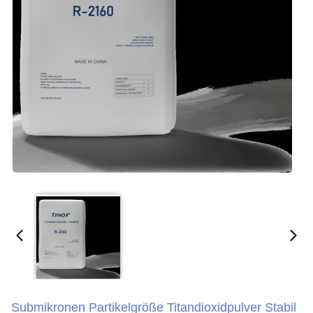
Submikronen Partikelgröße Titandioxidpulver Stabil