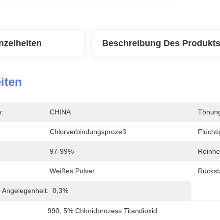
nzelheiten
Beschreibung Des Produkt
iten
n:
CHINA
Tönung
Chlorverbindungsprozeß
Flüchti
97-99%
Reinhei
Weißes Pulver
Rückst
 Angelegenheit:
0,3%
990
, 
5% Chloridprozess Titandioxid