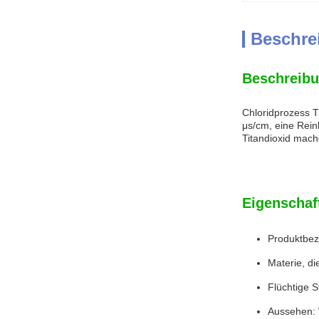
Beschre
Beschreibu
Chloridprozess Ti
μs/cm, eine Rein
Titandioxid mach
Eigenschaf
Produktbez
Materie, di
Flüchtige S
Aussehen: 