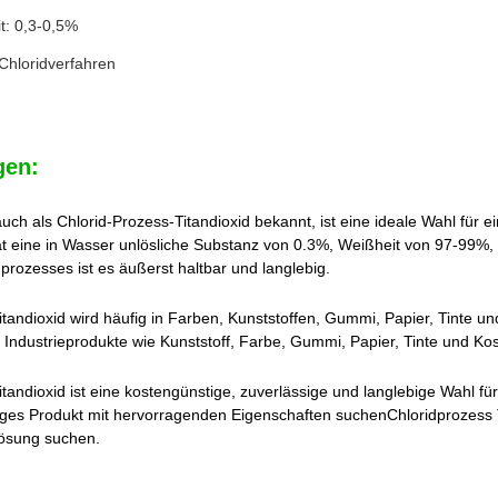
t: 0,3-0,5%
Chloridverfahren
en:
ch als Chlorid-Prozess-Titandioxid bekannt, ist eine ideale Wahl für 
t eine in Wasser unlösliche Substanz von 0.3%, Weißheit von 97-99%,
prozesses ist es äußerst haltbar und langlebig.
itandioxid wird häufig in Farben, Kunststoffen, Gummi, Papier, Tinte un
er Industrieprodukte wie Kunststoff, Farbe, Gummi, Papier, Tinte und Ko
tandioxid ist eine kostengünstige, zuverlässige und langlebige Wahl fü
iges Produkt mit hervorragenden Eigenschaften suchenChloridprozess Tit
Lösung suchen.