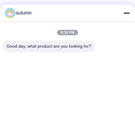
autumn
Schnelle Kontaktaufnahme
9:36 PM
Anschrift
Good day, what product are you looking for?
1. Stock, No.40, No.69, mittlere Straße Zhengbei, Huayang-
Straße, neuer Bezirk Tianfu, Chengdu-Stadt, Sichuan, China
Tel.
86-028-86539517
E-Mail-Adresse
chao.h@tinoxchem.com
Datenschutzrichtlinie
|
Sitemap
| China gut Qualität