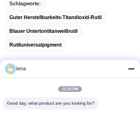
Schlagworte:
Guter Herstellbarkeits-Titandioxid-Rutil
Blauer Untertontitanweißrutil
Rutiluniversalpigment
lena
Schnelle Kontaktaufnahme
11:34 PM
Anschrift
Good day, what product are you looking for?
1. Stock, No.40, No.69, mittlere Straße Zhengbei, Huayang-
Straße, neuer Bezirk Tianfu, Chengdu-Stadt, Sichuan, China
Tel.
86-028-86539517