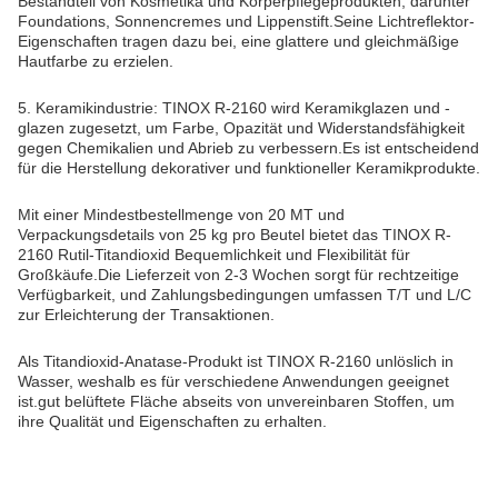
Bestandteil von Kosmetika und Körperpflegeprodukten, darunter
Foundations, Sonnencremes und Lippenstift.Seine Lichtreflektor-
Eigenschaften tragen dazu bei, eine glattere und gleichmäßige
Hautfarbe zu erzielen.
5. Keramikindustrie: TINOX R-2160 wird Keramikglazen und -
glazen zugesetzt, um Farbe, Opazität und Widerstandsfähigkeit
gegen Chemikalien und Abrieb zu verbessern.Es ist entscheidend
für die Herstellung dekorativer und funktioneller Keramikprodukte.
Mit einer Mindestbestellmenge von 20 MT und
Verpackungsdetails von 25 kg pro Beutel bietet das TINOX R-
2160 Rutil-Titandioxid Bequemlichkeit und Flexibilität für
Großkäufe.Die Lieferzeit von 2-3 Wochen sorgt für rechtzeitige
Verfügbarkeit, und Zahlungsbedingungen umfassen T/T und L/C
zur Erleichterung der Transaktionen.
Als Titandioxid-Anatase-Produkt ist TINOX R-2160 unlöslich in
Wasser, weshalb es für verschiedene Anwendungen geeignet
ist.gut belüftete Fläche abseits von unvereinbaren Stoffen, um
ihre Qualität und Eigenschaften zu erhalten.