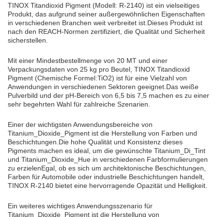
TINOX Titandioxid Pigment (Modell: R-2140) ist ein vielseitiges
Produkt, das aufgrund seiner außergewöhnlichen Eigenschaften
in verschiedenen Branchen weit verbreitet ist.Dieses Produkt ist
nach den REACH-Normen zertifiziert, die Qualität und Sicherheit
sicherstellen.
Mit einer Mindestbestellmenge von 20 MT und einer
Verpackungsdaten von 25 kg pro Beutel, TINOX Titandioxid
Pigment (Chemische Formel:TiO2) ist für eine Vielzahl von
Anwendungen in verschiedenen Sektoren geeignet.Das weiße
Pulverbild und der pH-Bereich von 6,5 bis 7,5 machen es zu einer
sehr begehrten Wahl für zahlreiche Szenarien.
Einer der wichtigsten Anwendungsbereiche von
Titanium_Dioxide_Pigment ist die Herstellung von Farben und
Beschichtungen.Die hohe Qualität und Konsistenz dieses
Pigments machen es ideal, um die gewünschte Titanium_Di_Tint
und Titanium_Dioxide_Hue in verschiedenen Farbformulierungen
zu erzielenEgal, ob es sich um architektonische Beschichtungen,
Farben für Automobile oder industrielle Beschichtungen handelt,
TINOX R-2140 bietet eine hervorragende Opazität und Helligkeit.
Ein weiteres wichtiges Anwendungsszenario für
Titanium_Dioxide_Pigment ist die Herstellung von