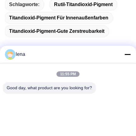
Schlagworte:
Rutil-Titandioxid-Pigment
Titandioxid-Pigment Für Innenaußenfarben
Titandioxid-Pigment-Gute Zerstreubarkeit
lena
Schnelle Kontaktaufnahme
11:55 PM
Anschrift
Good day, what product are you looking for?
1. Stock, No.40, No.69, mittlere Straße Zhengbei, Huayang-
Straße, neuer Bezirk Tianfu, Chengdu-Stadt, Sichuan, China
Tel.
86-028-86539517
E-Mail-Adresse