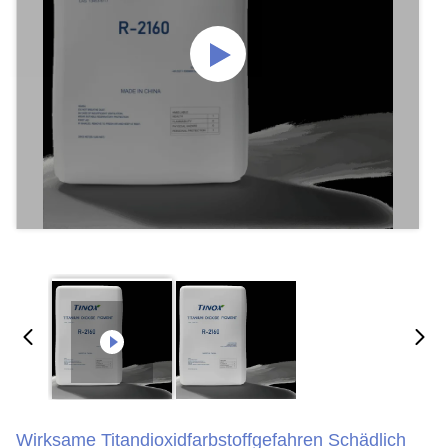
Wirksame Titandioxidfarbstoffgefahren Schädlich